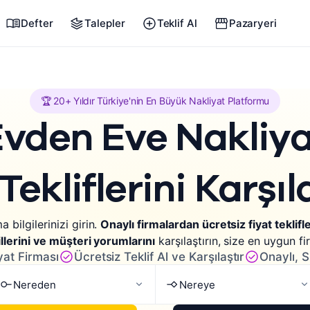
Defter
Talepler
Teklif Al
Pazaryeri
🏆 20+ Yıldır Türkiye'nin En Büyük Nakliyat Platformu
vden Eve Nakliy
Tekliflerini Karşıl
a bilgilerinizi girin.
Onaylı firmalardan ücretsiz fiyat teklifler
llerini ve müşteri yorumlarını
karşılaştırın, size en uygun fi
yat Firması
Ücretsiz Teklif Al ve Karşılaştır
Onaylı, S
Nereden
Nereye