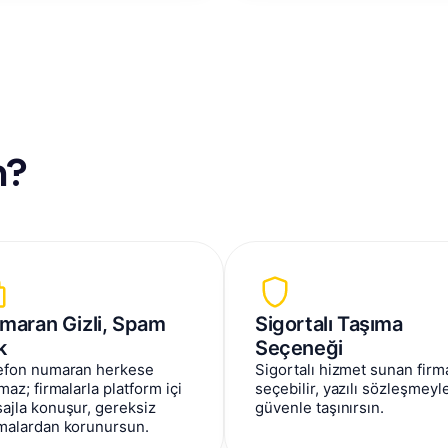
n?
maran Gizli, Spam
Sigortalı Taşıma
k
Seçeneği
efon numaran herkese
Sigortalı hizmet sunan firma
maz; firmalarla platform içi
seçebilir, yazılı sözleşmeyl
ajla konuşur, gereksiz
güvenle taşınırsın.
malardan korunursun.