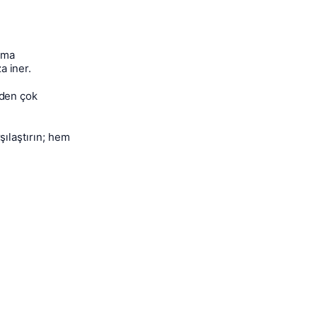
irma
a iner.
rden çok
şılaştırın; hem