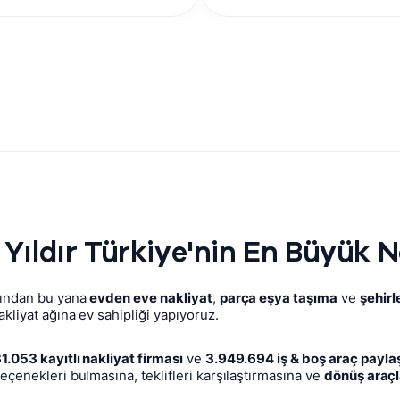
 Yıldır Türkiye'nin En Büyük 
lından bu yana
evden eve nakliyat
,
parça eşya taşıma
ve
şehirl
kliyat ağına ev sahipliği yapıyoruz.
1.053 kayıtlı nakliyat firması
ve
3.949.694 iş & boş araç payla
eçenekleri bulmasına, teklifleri karşılaştırmasına ve
dönüş araçl