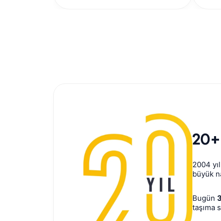
20+
2004 yı
büyük na
Bugün
3
taşıma s