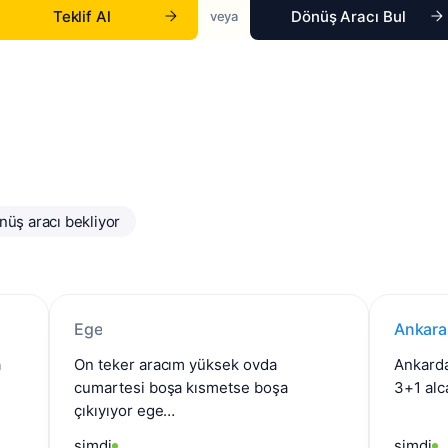
Teklif Al
Dönüş Aracı Bul
veya
nüş aracı bekliyor
Ege
Ankara
Diya
→
On teker aracım yüksek ovda
Ankardan diyar
cumartesi boşa kısmetse boşa
çıkıyıyor ege…
şimdi
şimdi