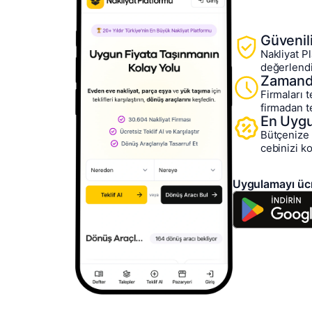
Güvenil
Nakliyat Pl
değerlendi
Zamanda
Firmaları 
firmadan te
En Uygu
Bütçenize e
cebinizi ko
Uygulamayı ücr