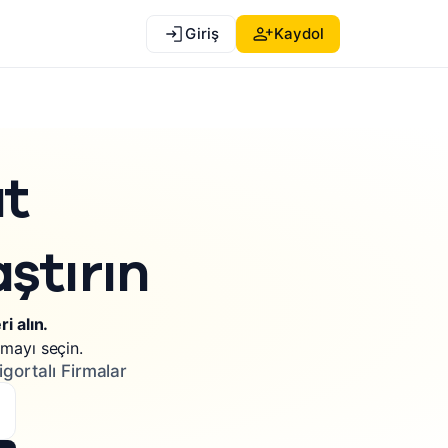
Giriş
Kaydol
at
aştırın
i alın.
rmayı seçin.
igortalı Firmalar