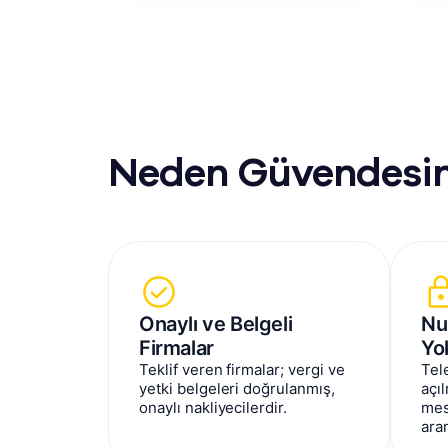
Neden Güvendesi
Onaylı ve Belgeli
Nu
Firmalar
Yo
Teklif veren firmalar; vergi ve
Tel
yetki belgeleri doğrulanmış,
açıl
onaylı nakliyecilerdir.
mes
ara