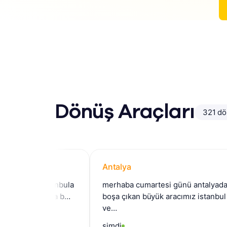
Dönüş Araçları
321 dö
Antalya
 den istanbula
merhaba cumartesi günü antalyada
 boş cuma b…
boşa çıkan büyük aracımız istanbul
ve…
şimdi