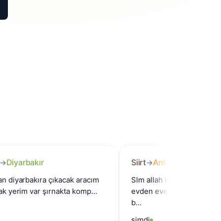
rbakır
Siirt
Antalya
→
bakıra çıkacak aracım
Slm allah kısmet ederse cumarte
3+1 alcak yerim var şırnakta komp…
evden eve aracımız siirt merkez
b…
şimdi