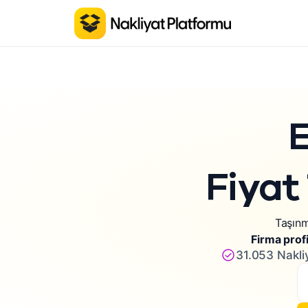
E
Fiyat 
Taşınm
Firma profi
31.053 Nakli